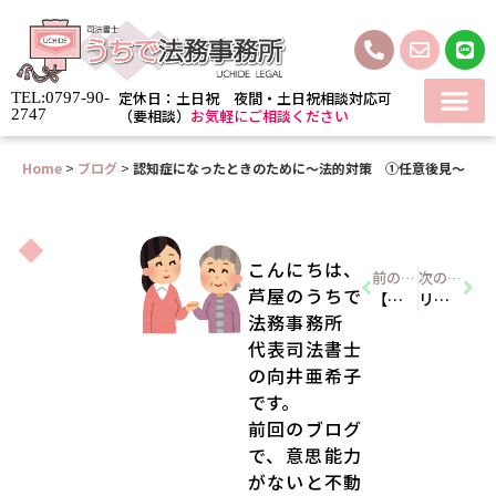
定休日：土日祝 夜間・土日祝相談対応可
TEL:0797-90-
2747
（要相談）
お気軽にご相談ください
Home
>
ブログ
>
認知症になったときのために～法的対策 ①任意後見～
こんにちは、
前のブログ
次のブログ
芦屋のうちで
【よくある質問】認知症になったら家を売れない？
リーガルサポート会員になりました
法務事務所
代表司法書士
の向井亜希子
です。
前回のブログ
で、意思能力
がないと不動