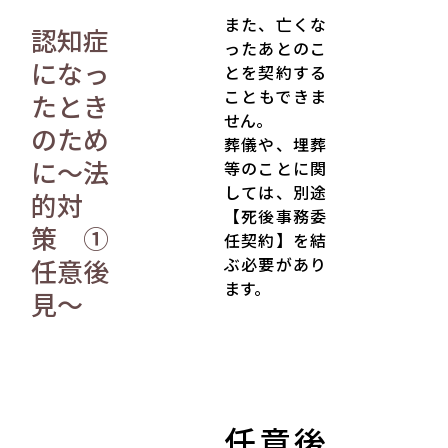
また、亡くな
認知症
ったあとのこ
になっ
とを契約する
こともできま
たとき
せん。
のため
葬儀や、埋葬
に～法
等のことに関
しては、別途
的対
【死後事務委
策 ①
任契約】を結
ぶ必要があり
任意後
ます。
見～
任意後