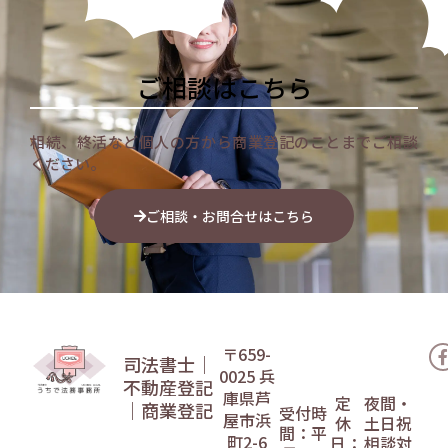
ご相談はこちら
相続、終活など個人の方から商業登記のことまでご相談
ください。
ご相談・お問合せはこちら
〒659-
司法書士｜
0025
兵
不動産登記
庫県芦
定
夜間・
｜商業登記
受付時
屋市浜
休
土日祝
間：平
町2-6
日：
相談対