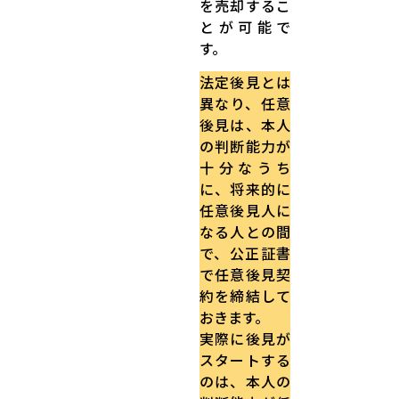
を売却するこ
とが可能で
す。
法定後見とは
異なり、任意
後見は、本人
の判断能力が
十分なうち
に、将来的に
任意後見人に
なる人との間
で、公正証書
で任意後見契
約を締結して
おきます。
実際に後見が
スタートする
のは、本人の