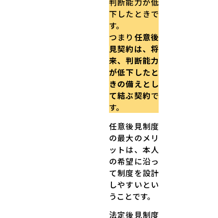
判断能力が低
下したときで
す。
つまり
任意後
見契約は、将
来、判断能力
が低下したと
きの備えとし
て結ぶ契約
で
す。
任意後見制度
の最大のメリ
ットは、本人
の希望に沿っ
て制度を設計
しやすいとい
うことです。
法定後見制度