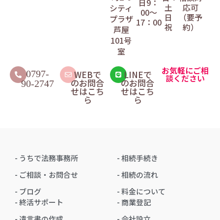
日9：
土
応可
シティ
00〜
日
（要予
プラザ
17：00
祝
約）
芦屋
101号
室
お気軽にご相
0797-
WEBで
LINEで
談ください
のお問合
のお問合
90-2747
せはこち
せはこち
ら
ら
- うちで法務事務所
- 相続手続き
- ご相談・お問合せ
- 相続の流れ
- ブログ
- 料金について
- 終活サポート
- 商業登記
- 遺言書の作成
- 会社設立