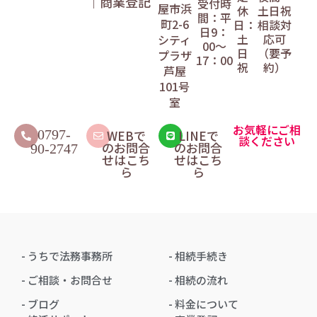
｜商業登記
受付時
屋市浜
休
土日祝
間：平
町2-6
日：
相談対
日9：
土
応可
シティ
00〜
日
（要予
プラザ
17：00
祝
約）
芦屋
101号
室
お気軽にご相
0797-
WEBで
LINEで
談ください
のお問合
のお問合
90-2747
せはこち
せはこち
ら
ら
- うちで法務事務所
- 相続手続き
- ご相談・お問合せ
- 相続の流れ
- ブログ
- 料金について